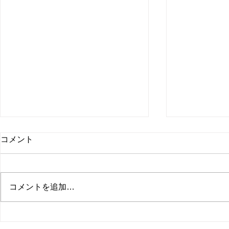
コメント
コメントを追加…
黒沢尻工業高校 機械科2年生
花巻東高校