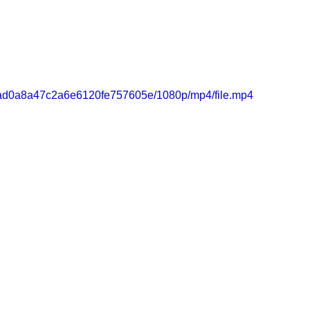
d15ad0a8a47c2a6e6120fe757605e/1080p/mp4/file.mp4